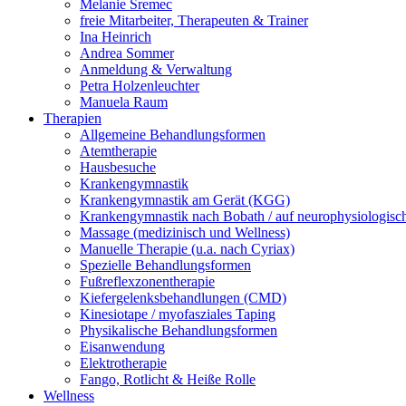
Melanie Sremec
freie Mitarbeiter, Therapeuten & Trainer
Ina Heinrich
Andrea Sommer
Anmeldung & Verwaltung
Petra Holzenleuchter
Manuela Raum
Therapien
Allgemeine Behandlungsformen
Atemtherapie
Hausbesuche
Krankengymnastik
Krankengymnastik am Gerät (KGG)
Krankengymnastik nach Bobath / auf neurophysiologisch
Massage (medizinisch und Wellness)
Manuelle Therapie (u.a. nach Cyriax)
Spezielle Behandlungsformen
Fußreflexzonentherapie
Kiefergelenksbehandlungen (CMD)
Kinesiotape / myofasziales Taping
Physikalische Behandlungsformen
Eisanwendung
Elektrotherapie
Fango, Rotlicht & Heiße Rolle
Wellness