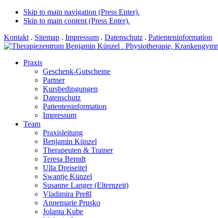
Skip to main navigation (Press Enter).
Skip to main content (Press Enter).
Kontakt
.
Sitemap
.
Impressum
.
Datenschutz
.
Patienteninformation
Praxis
Geschenk-Gutscheine
Partner
Kursbedingungen
Datenschutz
Patienteninformation
Impressum
Team
Praxisleitung
Benjamin Künzel
Therapeuten & Trainer
Teresa Berndt
Ulla Dreiseitel
Swantje Künzel
Susanne Langer (Elternzeit)
Vladimira Preßl
Annemarie Prusko
Jolanta Kube